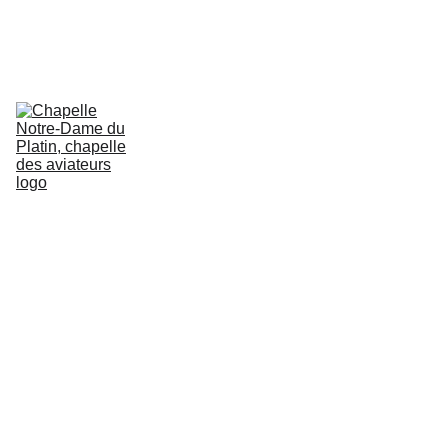
23 AOÛT 2026 MESSE À 10H30 SUIVIE DE LA PROCESSION 
PÈLERINAGE DE LA VIERGE JUSQU'AU BORD DE MER EN 
CONTREBAS DU PHARE DE TERRE NÈGRE OÙ AURA LIEU LA 
BÉNÉDICTION DES AIRS ET DE LA MER, AVEC PASSAGE D'ULM ET 
BATEAUX.
Accueil
Histoire
Événements
Galerie Photos - Vidéos
Liens Sites
Qui sommes-nous ?
Agenda
Contact