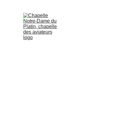
23 AOÛT 2026 MESSE À 10H30 SUIVIE DE LA PR
Association des Amis de Notre-D
Article 1er
Il est fondé entre les adhérents aux présents statut
« Association des Amis de Notre-Dame du Platin »
Article 2
En liaison avec le secteur pastoral de Royan, cette 
- de participer à l’organisation de toutes manifesta
 Notre-Dame du Platin
- de rassembler et de faire connaître tout ce qui a tr